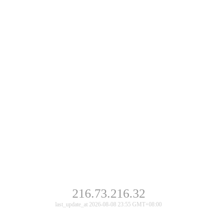
216.73.216.32
last_update_at 2026-08-08 23:55 GMT+08:00